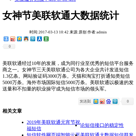
女神节美联软通大数据统计
时间:2017-03-13 10:42 来源:原创 作者:admin
0
美联软通经过10年的发展，成为同行业至优秀的短信平台服务
商之一。女神节三天美联软通公司为各大企业共计发送短信
1.3亿条。网站验证码3000万条。天猫和淘宝打折通知类短信
5000万条。海外市场
国际短信5000万条。美联软通以极速的发
送量和不扣量的职业操守成为短信市场的领头军。
0
相关文章
2019年美联软通元宵节祝
论短信接口的稳定性
福短信
短信软件网页端智能云平
美联软通大数据短信群发