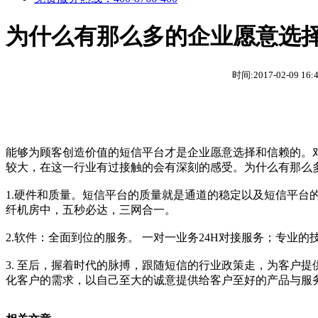
为什么有那么多的企业愿意选
时间:2017-02-09 16
能够为顾客创造价值的短信平台才是企业愿意选择和信赖的。
较大，在这
一行业有过接触的会有深刻的感受。为什么有那么
1.硬件和质量。短信平台的质量就是通道的稳定以及短信平
纤机房中，五秒必
达，三网合一。
2.软件：全面到位的服务。 一对一业务24H对接服务；专
3. 至后，握着时代的脉搏，跟随短信的行业政策走，为客户
化客户的需
求，以自己至大的诚意提供给客户至好的产品与服