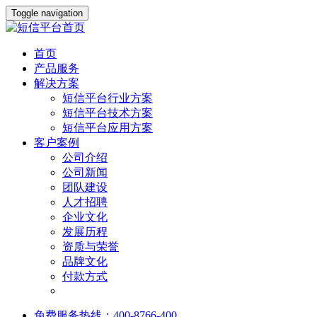
Toggle navigation
首页
产品服务
解决方案
短信平台行业方案
短信平台技术方案
短信平台应用方案
客户案例
公司介绍
公司新闻
团队建设
人才招聘
企业文化
发展历程
资质与荣誉
品牌文化
付款方式
免费服务热线：400-8766-400