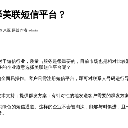
择美联短信平台？
:49 来源:原创 作者:admin
对于短信行业，质量与服务是很重要的，目前市场也是相对比较
多的企业愿意选择美联短信平台呢？
台的全面易操作。客户只需注册短信平台，即可对联系人号码进行
业的技术支持；提供群发方案：有针对性的地发送客户需要的群发
提供绿色的短信通道。这样的企业不会被淘汰，能够与时俱进，
务。