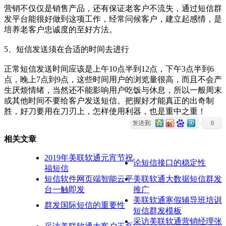
营销不仅仅是销售产品，还有保证老客户不流失，通过短信群
发平台能很好做到这项工作，经常问候客户，建立起感情，是
培养老客户忠诚度的至好方法。
5、短信发送须在合适的时间去进行
正常短信发送时间应该是上午10点半到12点，下午3点半到6
点，晚上7点到9点，这些时间用户的浏览量很高，而且不会产
生厌烦情绪，当然还不能影响用户吃饭与休息，所以一般周末
或其他时间不要给
客户发送短信。把握好才能真正的出奇制
胜，好刀要用在刀刃上，怎样使用利器，也是重中之重！
0
相关文章
2019年美联软通元宵节祝
论短信接口的稳定性
福短信
短信软件网页端智能云平
美联软通大数据短信群发
台一触即发
推广
美联软通寒假辅导班培训
群发国际短信的重要性
短信群发模板
采访美联软通营销经理张