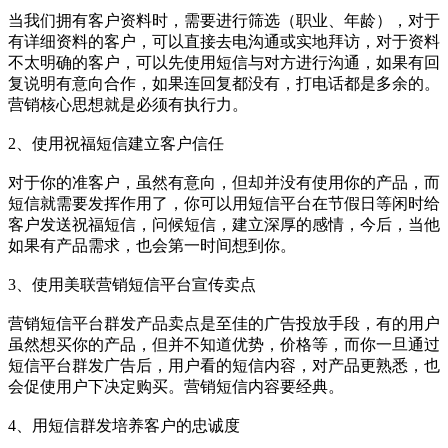
当我们拥有客户资料时，需要进行筛选（职业、年龄），对于
有详细资料的客户，可以直接去电沟通或实地拜访，对于资料
不太明确的客户，可以先使用短信与对方进行沟通，如果有回
复说明有意向合作，如果连回复
都没有，打电话都是多余的。
营销核心思想就是必须有执行力。
2、使用祝福短信建立客户信任
对于你的准客户，虽然有意向，但却并没有使用你的产品，而
短信就需要发挥作用了，你可以用短信平台在节假日等闲时给
客户发送祝福短信，问候短信，建立深厚的感情，今后，当他
如果有产品需求，也会
第一时间想到你。
3、使用美联营销短信平台宣传卖点
营销短信平台群发产品卖点是至佳的广告投放手段，有的用户
虽然想买你的产品，但并不知道优势，价格等，而你一旦通过
短信平台群发广告后，用户看的短信内容，对产品更熟悉，也
会促使用户下决
定购买。营销短信内容要经典。
4、用短信群发培养客户的忠诚度