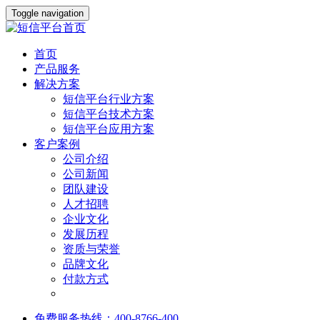
Toggle navigation
首页
产品服务
解决方案
短信平台行业方案
短信平台技术方案
短信平台应用方案
客户案例
公司介绍
公司新闻
团队建设
人才招聘
企业文化
发展历程
资质与荣誉
品牌文化
付款方式
免费服务热线：400-8766-400