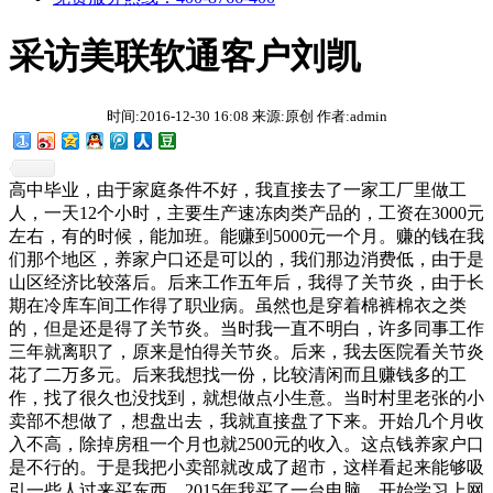
采访美联软通客户刘凯
时间:2016-12-30 16:08 来源:原创 作者:admin
高中毕业，由于家庭条件不好，我直接去了一家工厂里做工
人，一天12个小时，主要生产速冻肉类产品的，工资在3000元
左右，有的时候，能加班。能赚到5000元一个月。赚的钱在我
们那个地区，养家
户口还是可以的，我们那边消费低，由于是
山区经济比较落后。后来工作五年后，我得了关节炎，由于长
期在冷库车间工作得了职业病。虽然也是穿着棉裤棉衣之类
的，但是还是得了关节炎。当时我一
直不明白，许多同事工作
三年就离职了，原来是怕得关节炎。后来，我去医院看关节炎
花了二万多元。后来我想找一份，比较清闲而且赚钱多的工
作，找了很久也没找到，就想做点小生意。当时村里老
张的小
卖部不想做了，想盘出去，我就直接盘了下来。开始几个月收
入不高，除掉房租一个月也就2500元的收入。这点钱养家户口
是不行的。于是我把小卖部就改成了超市，这样看起来能够吸
引一些人
过来买东西。2015年我买了一台电脑，开始学习上网