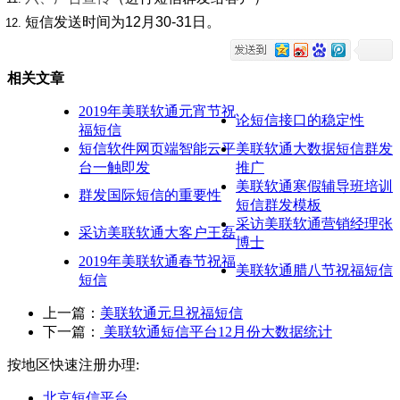
短信发送时间为12月30-31日。
相关文章
2019年美联软通元宵节祝
论短信接口的稳定性
福短信
短信软件网页端智能云平
美联软通大数据短信群发
台一触即发
推广
美联软通寒假辅导班培训
群发国际短信的重要性
短信群发模板
采访美联软通营销经理张
采访美联软通大客户王磊
博士
2019年美联软通春节祝福
美联软通腊八节祝福短信
短信
上一篇：
美联软通元旦祝福短信
下一篇：
美联软通短信平台12月份大数据统计
按地区快速注册办理:
北京短信平台