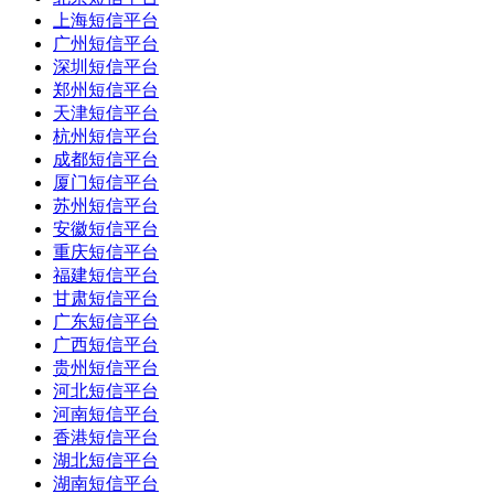
上海短信平台
广州短信平台
深圳短信平台
郑州短信平台
天津短信平台
杭州短信平台
成都短信平台
厦门短信平台
苏州短信平台
安徽短信平台
重庆短信平台
福建短信平台
甘肃短信平台
广东短信平台
广西短信平台
贵州短信平台
河北短信平台
河南短信平台
香港短信平台
湖北短信平台
湖南短信平台