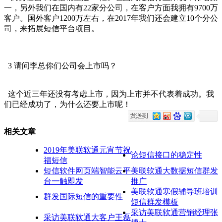
一，另外我们在国内有22家分公司，在客户方面我拥有9700万
客户。国外客户1200万左右，在2017年我们还会建立10个分公
司，来拓展短信平台项目。
3 请问李总你们公司会上市吗？
这个近三年还没有考虑上市，因为上市并不代表着成功。我
们已经成功了，为什么还要上市呢！
相关文章
2019年美联软通元宵节祝
论短信接口的稳定性
福短信
短信软件网页端智能云平
美联软通大数据短信群发
台一触即发
推广
美联软通寒假辅导班培训
群发国际短信的重要性
短信群发模板
采访美联软通营销经理张
采访美联软通大客户王磊