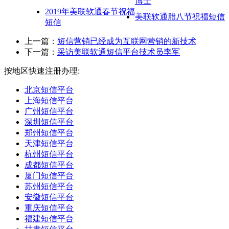
博士
2019年美联软通春节祝福
美联软通腊八节祝福短信
短信
上一篇：
短信营销已经成为互联网营销的新技术
下一篇：
采访美联软通短信平台技术员李军
按地区快速注册办理:
北京短信平台
上海短信平台
广州短信平台
深圳短信平台
郑州短信平台
天津短信平台
杭州短信平台
成都短信平台
厦门短信平台
苏州短信平台
安徽短信平台
重庆短信平台
福建短信平台