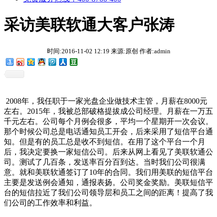
采访美联软通大客户张涛
时间:2016-11-02 12:19 来源:原创 作者:admin
2008年，我任职于一家光盘企业做技术主管，月薪在8000元
左右。2015年，我被总部破格提拔成公司经理。月薪在一万五
千元左右。公司每个月例会很多，平均一个星期开一次会议。
那个时候公司总是电话通知员工开会，后
来采用了短信平台通
知。但是有的员工总是收不到短信。在用了这个平台一个月
后，我决定要换一家短信公司。后来从网上看见了美联软通公
司。测试了几百条，发送率百分百到达。当时我们公司很满
意。就和美联软通签订
了10年的合同。我们用美联的短信平台
主要是发送例会通知，通报表扬。公司奖金奖励。美联短信平
台的短信拉近了我们公司领导层和员工之间的距离！提高了我
们公司的工作效率和利益。