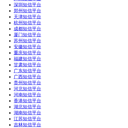
深圳短信平台
郑州短信平台
天津短信平台
杭州短信平台
成都短信平台
厦门短信平台
苏州短信平台
安徽短信平台
重庆短信平台
福建短信平台
甘肃短信平台
广东短信平台
广西短信平台
贵州短信平台
河北短信平台
河南短信平台
香港短信平台
湖北短信平台
湖南短信平台
江苏短信平台
吉林短信平台