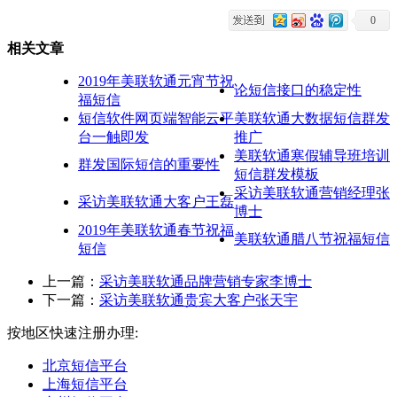
0
相关文章
2019年美联软通元宵节祝
论短信接口的稳定性
福短信
短信软件网页端智能云平
美联软通大数据短信群发
台一触即发
推广
美联软通寒假辅导班培训
群发国际短信的重要性
短信群发模板
采访美联软通营销经理张
采访美联软通大客户王磊
博士
2019年美联软通春节祝福
美联软通腊八节祝福短信
短信
上一篇：
采访美联软通品牌营销专家李博士
下一篇：
采访美联软通贵宾大客户张天宇
按地区快速注册办理:
北京短信平台
上海短信平台