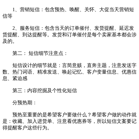
1、营销短信：包含预热、唤醒、关怀、大促当天营销短
信等
2、服务短信：包含当天的订单催付、发货提醒、延迟发
货提醒、到达提醒等。发货和订单催付是每个卖家基本都会涉
及的。
第二： 短信细节注意点：
短信设计的细节就是：言简意赅，直奔主题，注意发送字
数、热门词语、精准发送、唤起记忆、客户变量信息、优惠信
息、紧迫感
第三：内容挖掘及个性化短信
分预热期：
预热至重要的是希望客户要做什么？希望客户做的动作就
是：收藏、加入进货单、注意看优惠券等，所以短信文案要记
得提醒客户这些行为。