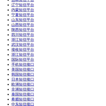
辽宁短信平台
内蒙短信平台
宁夏短信平台
山东短信平台
山西短信平台
陕西短信平台
四川短信平台
浙江短信平台
武汉短信平台
接收短信平台
浙江短信平台
国际短信平台
手机短信接口
美国短信接口
韩国短信接口
日本短信接口
欧洲短信接口
非洲短信接口
泰国短信接口
希腊短信接口
中东短信接口