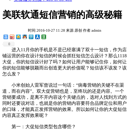
美联软通短信营销的高级秘籍
时间:2016-10-27 11:28 来源:原创 作者:admin
0
进入11月你的手机是不是已经塞满了双十一短信，作为店
铺运营的你在设计短信的时候会抓狂短信怎么设计？那么1118
大促，你的短信设计好了吗？如何让用户能够记住你，如何让
你的短信能够脱颖而出创造更大的价值呢？短信该不该发？该
怎么发？
小米创始人雷军曾说过一句话：“病毒营销的关键不在渠
道，而在内容”。双大促营销也是，至终玩的还是内容。一个
营销要成功，是离不开内容这个关键点的，选对人找到方式的
同时还要说对话，也就是你的营销内容要符合品牌定位和用户
的口味，才能真正发挥营销的效果。所以如何让你的大促短信
内容真正发挥效果呢？
第一：大促短信类型包含哪些？