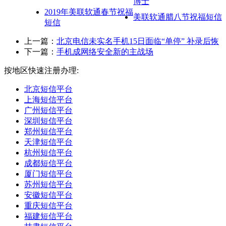
博士
2019年美联软通春节祝福
美联软通腊八节祝福短信
短信
上一篇：
北京电信未实名手机15日面临“单停” 补录后恢
下一篇：
手机成网络安全新的主战场
按地区快速注册办理:
北京短信平台
上海短信平台
广州短信平台
深圳短信平台
郑州短信平台
天津短信平台
杭州短信平台
成都短信平台
厦门短信平台
苏州短信平台
安徽短信平台
重庆短信平台
福建短信平台