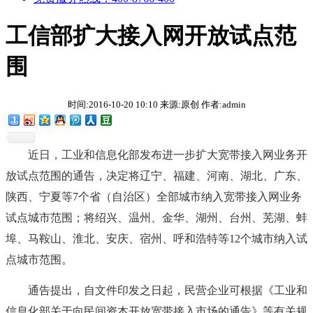
工信部扩大接入网开放试点范
围
时间:2016-10-20 10:10 来源:原创 作者:admin
近日，工业和信息化部发布进一步扩大宽带接入网业务开
放试点范围的通告，决定将辽宁、福建、河南、湖北、广东、
陕西、宁夏等7个省（自治区）全部城市纳入宽带接入网业务
试点城市范围；将绍兴、温州、金华、湖州、台州、芜湖、蚌
埠、马鞍山、淮北、安庆、宿州、呼和浩特等12个城市纳入试
点城市范围。
通告提出，自文件印发之日起，民营企业可根据《工业和
信息化部关于向民间资本开放宽带接入市场的通告》等有关规