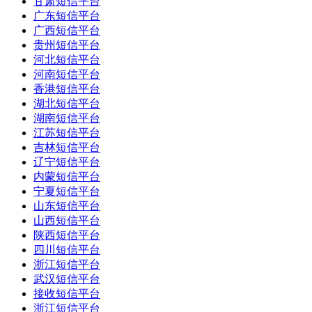
甘肃短信平台
广东短信平台
广西短信平台
贵州短信平台
河北短信平台
河南短信平台
香港短信平台
湖北短信平台
湖南短信平台
江苏短信平台
吉林短信平台
辽宁短信平台
内蒙短信平台
宁夏短信平台
山东短信平台
山西短信平台
陕西短信平台
四川短信平台
浙江短信平台
武汉短信平台
接收短信平台
浙江短信平台