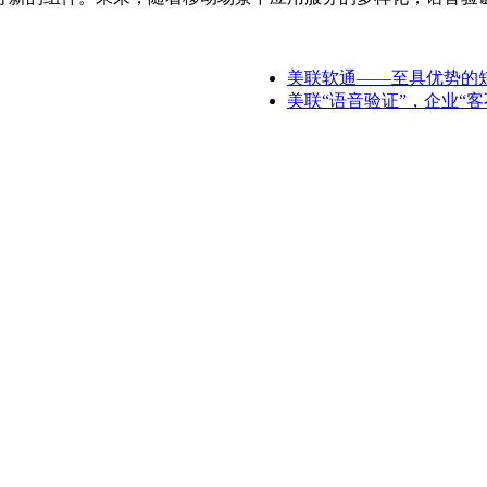
美联软通——至具优势的
美联“语音验证”，企业“客