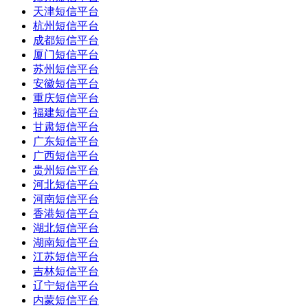
天津短信平台
杭州短信平台
成都短信平台
厦门短信平台
苏州短信平台
安徽短信平台
重庆短信平台
福建短信平台
甘肃短信平台
广东短信平台
广西短信平台
贵州短信平台
河北短信平台
河南短信平台
香港短信平台
湖北短信平台
湖南短信平台
江苏短信平台
吉林短信平台
辽宁短信平台
内蒙短信平台