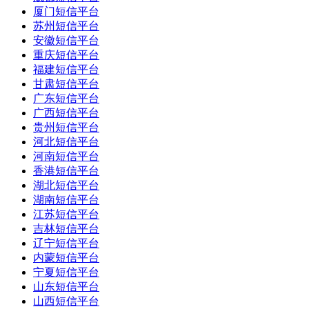
厦门短信平台
苏州短信平台
安徽短信平台
重庆短信平台
福建短信平台
甘肃短信平台
广东短信平台
广西短信平台
贵州短信平台
河北短信平台
河南短信平台
香港短信平台
湖北短信平台
湖南短信平台
江苏短信平台
吉林短信平台
辽宁短信平台
内蒙短信平台
宁夏短信平台
山东短信平台
山西短信平台