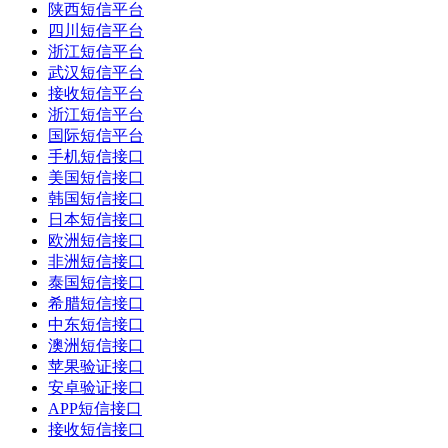
陕西短信平台
四川短信平台
浙江短信平台
武汉短信平台
接收短信平台
浙江短信平台
国际短信平台
手机短信接口
美国短信接口
韩国短信接口
日本短信接口
欧洲短信接口
非洲短信接口
泰国短信接口
希腊短信接口
中东短信接口
澳洲短信接口
苹果验证接口
安卓验证接口
APP短信接口
接收短信接口