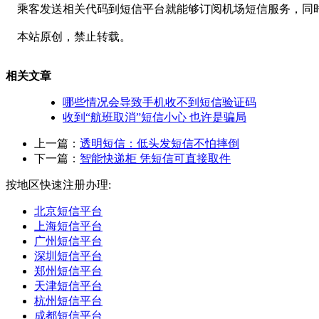
乘客发送相关代码到短信平台就能够订阅机场短信服务，同时
本站原创，禁止转载。
相关文章
哪些情况会导致手机收不到短信验证码
收到“航班取消”短信小心 也许是骗局
上一篇：
透明短信：低头发短信不怕摔倒
下一篇：
智能快递柜 凭短信可直接取件
按地区快速注册办理:
北京短信平台
上海短信平台
广州短信平台
深圳短信平台
郑州短信平台
天津短信平台
杭州短信平台
成都短信平台