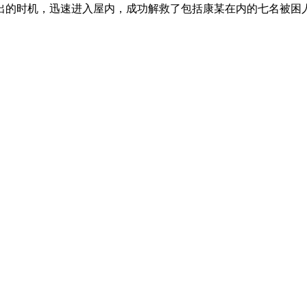
出的时机，迅速进入屋内，成功解救了包括康某在内的七名被困