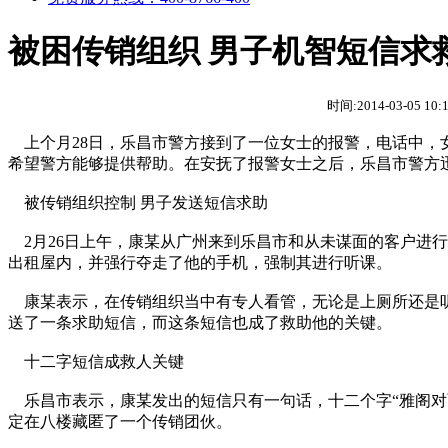
被困传销组织 男子机智短信求
时间:2014-03-05 10
上个月28日，乐昌市警方接到了一位女士的报警，电话中，
希望警方能够提供帮助。在安抚了报警女士之后，乐昌市警方
被传销组织控制 男子发送短信求助
2月26日上午，康某从广州来到乐昌市和从未谋面的客户进
出租屋内，并强行夺走了他的手机，强制其进行听课。
康某表示，在传销组织当中有专人看管，无论是上厕所还是听
送了一条求助短信，而这条短信也成了救助他的关键。
十二字短信成救人关键
乐昌市表示，康某发出的短信只有一句话，十二个字“雅阁对
定在八楼藏匿了一个传销团伙。