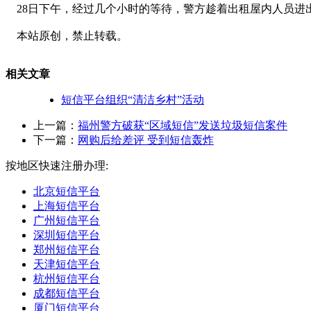
28日下午，经过几个小时的等待，警方趁着出租屋内人员进
本站原创，禁止转载。
相关文章
短信平台组织“清洁乡村”活动
上一篇：
福州警方破获“区域短信”发送垃圾短信案件
下一篇：
网购后给差评 受到短信轰炸
按地区快速注册办理:
北京短信平台
上海短信平台
广州短信平台
深圳短信平台
郑州短信平台
天津短信平台
杭州短信平台
成都短信平台
厦门短信平台