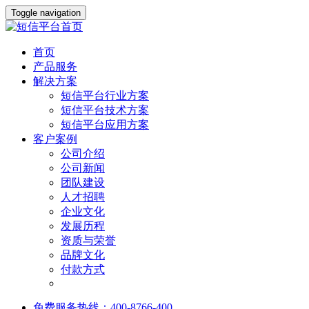
Toggle navigation
首页
产品服务
解决方案
短信平台行业方案
短信平台技术方案
短信平台应用方案
客户案例
公司介绍
公司新闻
团队建设
人才招聘
企业文化
发展历程
资质与荣誉
品牌文化
付款方式
免费服务热线：400-8766-400