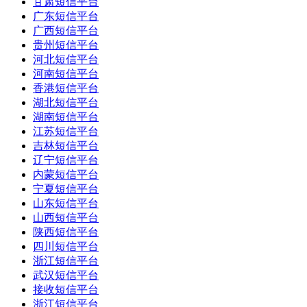
甘肃短信平台
广东短信平台
广西短信平台
贵州短信平台
河北短信平台
河南短信平台
香港短信平台
湖北短信平台
湖南短信平台
江苏短信平台
吉林短信平台
辽宁短信平台
内蒙短信平台
宁夏短信平台
山东短信平台
山西短信平台
陕西短信平台
四川短信平台
浙江短信平台
武汉短信平台
接收短信平台
浙江短信平台