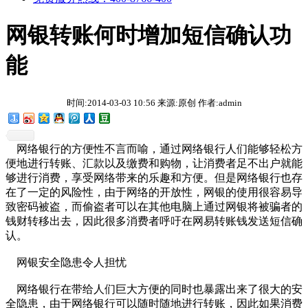
网银转账何时增加短信确认功
能
时间:2014-03-03 10:56 来源:原创 作者:admin
网络银行的方便性不言而喻，通过网络银行人们能够轻松方
便地进行转账、汇款以及缴费和购物，让消费者足不出户就能
够进行消费，享受网络带来的乐趣和方便。但是网络银行也存
在了一定的风险性，由于网络的开放性，网银的使用很容易导
致密码被盗，而偷盗者可以在其他电脑上通过网银将被骗者的
钱财转移出去，因此很多消费者呼吁在网易转账钱发送短信确
认。
网银安全隐患令人担忧
网络银行在带给人们巨大方便的同时也暴露出来了很大的安
全隐患，由于网络银行可以随时随地进行转账，因此如果消费