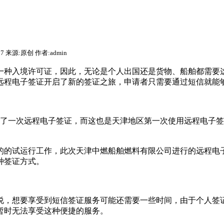
:27 来源:原创 作者:admin
种入境许可证，因此，无论是个人出国还是货物、船舶都需要
远程电子签证开启了新的签证之旅，申请者只需要通过短信就能
完成了一次远程电子签证，而这也是天津地区第一次使用远程电子
证的的试运行工作，此次天津中燃船舶燃料有限公司进行的远程电
种签证方式。
，想要享受到短信签证服务可能还需要一些时间，由于个人签
暂时无法享受这种便捷的服务。