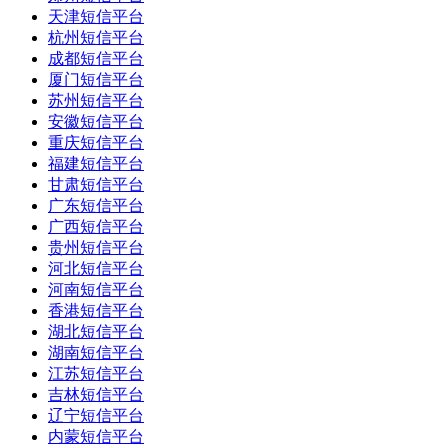
天津短信平台
杭州短信平台
成都短信平台
厦门短信平台
苏州短信平台
安徽短信平台
重庆短信平台
福建短信平台
甘肃短信平台
广东短信平台
广西短信平台
贵州短信平台
河北短信平台
河南短信平台
香港短信平台
湖北短信平台
湖南短信平台
江苏短信平台
吉林短信平台
辽宁短信平台
内蒙短信平台