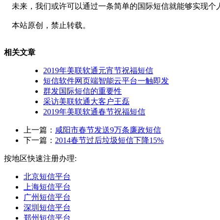
未来，我们或许可以通过一条简单的国际短信就能够实现个人
本站原创，禁止转载。
相关文章
2019年美联软通元宵节祝福短信
短信软件网页端智能云平台一触即发
群发国际短信的重要性
采访美联软通大客户王磊
2019年美联软通春节祝福短信
上一篇：
咸阳市春节发送9万条廉政短信
下一篇：
2014春节过后垃圾短信下降15%
按地区快速注册办理:
北京短信平台
上海短信平台
广州短信平台
深圳短信平台
郑州短信平台