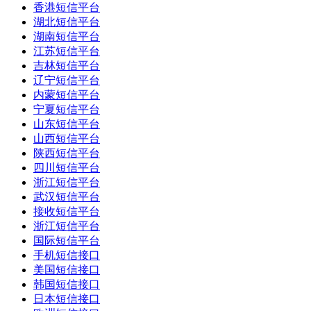
香港短信平台
湖北短信平台
湖南短信平台
江苏短信平台
吉林短信平台
辽宁短信平台
内蒙短信平台
宁夏短信平台
山东短信平台
山西短信平台
陕西短信平台
四川短信平台
浙江短信平台
武汉短信平台
接收短信平台
浙江短信平台
国际短信平台
手机短信接口
美国短信接口
韩国短信接口
日本短信接口