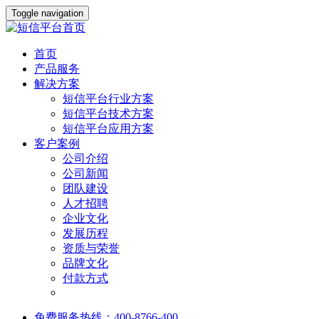
Toggle navigation
首页
产品服务
解决方案
短信平台行业方案
短信平台技术方案
短信平台应用方案
客户案例
公司介绍
公司新闻
团队建设
人才招聘
企业文化
发展历程
资质与荣誉
品牌文化
付款方式
免费服务热线：400-8766-400