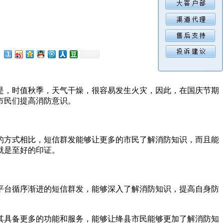
是，时值秋季，天气干燥，很容易发生火灾，因此，在国庆节期
市民们提高消防意识。
的方式相比，短信群发能够让更多的市民了解消防知识，而且能
就是至好的印证。
平台循序渐进的短信群发，能够深入了解消防知识，提高自身防
其具备更多的功能和服务，能够让绛县市民能够更加了解消防知