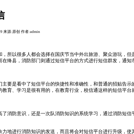
信
:39 来源:原创 作者:admin
，所以很多人都会选择在国庆节当中外出旅游、聚众游玩，但
而在绛县，消防部门则通过短信平台的方式进行短信群发，通知
主要是看中了短信平台的快捷性和准确性，和普通的招贴告示
的教育、学习是很有用的，在教育行业，校信通这样的短信平台
了消防意识，还是一次队消防知识的系统学习，通过消防短信
力地进行消防知识的发送，而且将会对短信平台进行升级，使