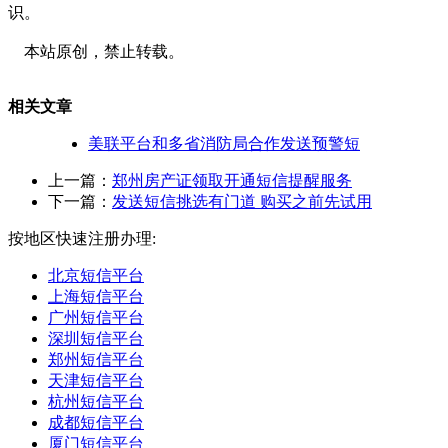
识。
本站原创，禁止转载。
相关文章
美联平台和多省消防局合作发送预警短
上一篇：
郑州房产证领取开通短信提醒服务
下一篇：
发送短信挑选有门道 购买之前先试用
按地区快速注册办理:
北京短信平台
上海短信平台
广州短信平台
深圳短信平台
郑州短信平台
天津短信平台
杭州短信平台
成都短信平台
厦门短信平台