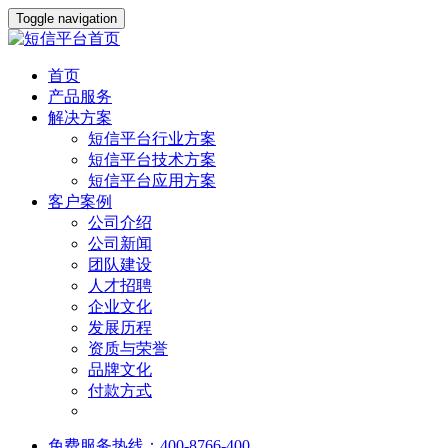
Toggle navigation
首页
产品服务
解决方案
短信平台行业方案
短信平台技术方案
短信平台应用方案
客户案例
公司介绍
公司新闻
团队建设
人才招聘
企业文化
发展历程
资质与荣誉
品牌文化
付款方式
免费服务热线：400-8766-400