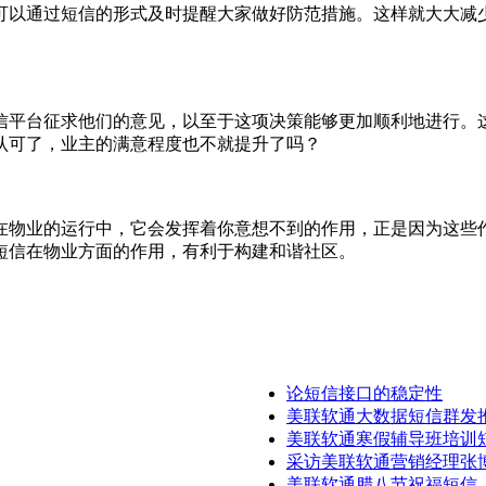
以通过短信的形式及时提醒大家做好防范措施。这样就大大减
平台征求他们的意见，以至于这项决策能够更加顺利地进行。
认可了，业主的满意程度也不就提升了吗？
物业的运行中，它会发挥着你意想不到的作用，正是因为这些
短信在物业方面的作用，有利于构建和谐社区。
论短信接口的稳定性
美联软通大数据短信群发
美联软通寒假辅导班培训
采访美联软通营销经理张
美联软通腊八节祝福短信