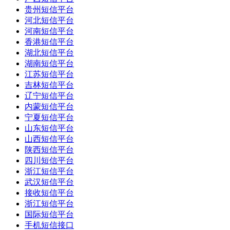
贵州短信平台
河北短信平台
河南短信平台
香港短信平台
湖北短信平台
湖南短信平台
江苏短信平台
吉林短信平台
辽宁短信平台
内蒙短信平台
宁夏短信平台
山东短信平台
山西短信平台
陕西短信平台
四川短信平台
浙江短信平台
武汉短信平台
接收短信平台
浙江短信平台
国际短信平台
手机短信接口