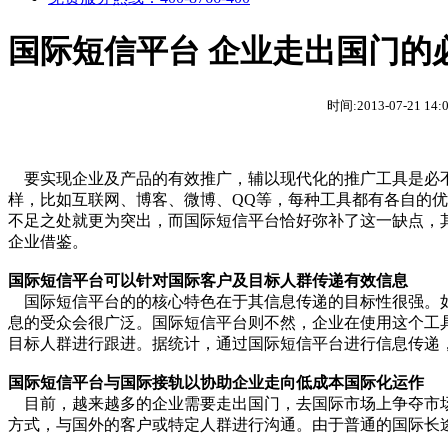
国际短信平台 企业走出国门的
时间:2013-07-21 14
要实现企业及产品的有效推广，辅以现代化的推广工具是必不
样，比如互联网、博客、微博、QQ等，每种工具都有各自的
不足之处就更为突出，而国际短信平台恰好弥补了这一缺点，
企业借鉴。
国际
短信平台可以针对国际客户及目标人群传递有效信息
国际短信平台的的核心特色在于其信息传递的目标性很强。如
息的受众会很广泛。国际短信平台则不然，企业在使用这个工
目标人群进行跟进。据统计，通过国际短信平台进行信息传递
国际
短信平台与国际接轨以协助企业走向低成本国际化运作
目前，越来越多的企业需要走出国门，去国际市场上争夺市场
方式，与国外的客户或特定人群进行沟通。由于普通的国际长