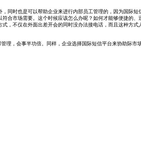
，同时也是可以帮助企业来进行内部员工管理的，因为国际短
以符合市场需要。这个时候应该怎么办呢？如何才能够便捷的、
方式，不仅在外面出差开会的同时没办法接电话，而且这种方式
管理，会事半功倍。同样，企业选择国际短信平台来协助际市