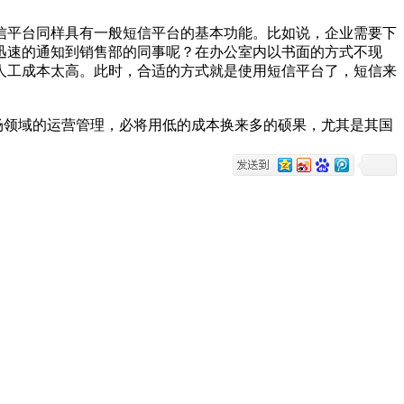
信平台同样具有一般短信平台的基本功能。比如说，企业需要下
迅速的通知到销售部的同事呢？在办公室内以书面的方式不现
人工成本太高。此时，合适的方式就是使用短信平台了，短信来
场领域的运营管理，必将用低的成本换来多的硕果，尤其是其国