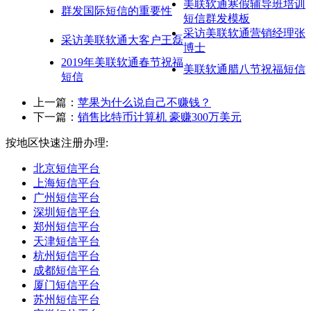
美联软通寒假辅导班培训
群发国际短信的重要性
短信群发模板
采访美联软通营销经理张
采访美联软通大客户王磊
博士
2019年美联软通春节祝福
美联软通腊八节祝福短信
短信
上一篇：
苹果为什么说自己不赚钱？
下一篇：
销售比特币计算机 豪赚300万美元
按地区快速注册办理:
北京短信平台
上海短信平台
广州短信平台
深圳短信平台
郑州短信平台
天津短信平台
杭州短信平台
成都短信平台
厦门短信平台
苏州短信平台