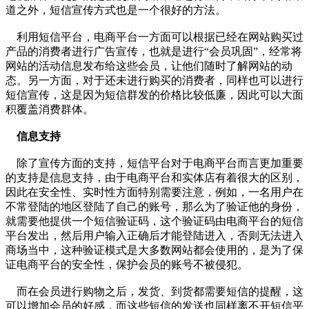
道之外，短信宣传方式也是一个很好的方法。
利用短信平台，电商平台一方面可以根据已经在网站购买过
产品的消费者进行广告宣传，也就是进行“会员巩固”，经常将
网站的活动信息发布给这些会员，让他们随时了解网站的动
态。另一方面，对于还未进行购买的消费者，同样也可以进行
短信宣传，这是因为短信群发的价格比较低廉，因此可以大面
积覆盖消费群体。
信息支持
除了宣传方面的支持，短信平台对于电商平台而言更加重要
的支持是信息支持，由于电商平台和实体店有着很大的区别，
因此在安全性、实时性方面特别需要注意，例如，一名用户在
不常登陆的地区登陆了自己的账号，那么为了验证他的身份，
就需要他提供一个短信验证码，这个验证码由电商平台的短信
平台发出，然后用户输入正确后才能登陆进入，否则无法进入
商场当中，这种验证模式是大多数网站都会使用的，是为了保
证电商平台的安全性，保护会员的账号不被侵犯。
而在会员进行购物之后，发货、到货都需要短信的提醒，这
可以增加会员的好感，而这些短信的发送也同样离不开短信平