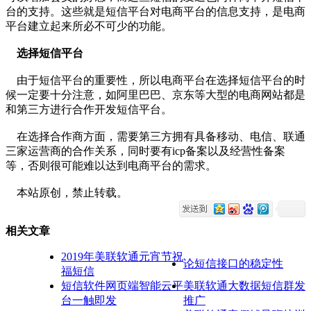
台的支持。这些就是短信平台对电商平台的信息支持，是电商
平台建立起来所必不可少的功能。
选择短信平台
由于短信平台的重要性，所以电商平台在选择短信平台的时
候一定要十分注意，如阿里巴巴、京东等大型的电商网站都是
和第三方进行合作开发短信平台。
在选择合作商方面，需要第三方拥有具备移动、电信、联通
三家运营商的合作关系，同时要有icp备案以及经营性备案
等，否则很可能难以达到电商平台的需求。
本站原创，禁止转载。
相关文章
2019年美联软通元宵节祝
论短信接口的稳定性
福短信
短信软件网页端智能云平
美联软通大数据短信群发
台一触即发
推广