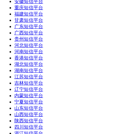
安徽短信平台
重庆短信平台
福建短信平台
甘肃短信平台
广东短信平台
广西短信平台
贵州短信平台
河北短信平台
河南短信平台
香港短信平台
湖北短信平台
湖南短信平台
江苏短信平台
吉林短信平台
辽宁短信平台
内蒙短信平台
宁夏短信平台
山东短信平台
山西短信平台
陕西短信平台
四川短信平台
浙江短信平台