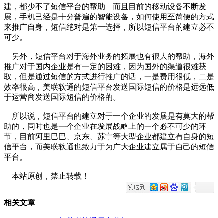
建，都少不了短信平台的帮助，而且目前的移动设备不断发
展，手机已经是十分普遍的智能设备，如何使用至简便的方式
来推广自身，短信绝对是第一选择，所以短信平台的建立必不
可少。
另外，短信平台对于海外业务的拓展也有很大的帮助，海外
推广对于国内企业是有一定的困难，因为国外的渠道很难获
取，但是通过短信的方式进行推广的话，一是费用很低，二是
效率很高，美联软通的短信平台发送国际短信的价格是远远低
于运营商发送国际短信的价格的。
所以说，短信平台的建立对于一个企业的发展是有莫大的帮
助的，同时也是一个企业在发展战略上的一个必不可少的环
节，目前阿里巴巴、京东、苏宁等大型企业都建立有自身的短
信平台，而美联软通也致力于为广大企业建立属于自己的短信
平台。
本站原创，禁止转载！
相关文章