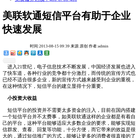
美联软通短信平台有助于企业
快速发展
时间:2013-08-15 09:39 来源:原创 作者:admin
进入21世纪，电子信息技术不断发展，中国经济发展也进入
了快车道，各种行业的竞争都十分激烈，而传统的宣传方式也
已经不适合很多企业，新的宣传方式越来越受到企业的重视，
在这种情况下，短信平台的建立显得十分重要。
小投资大收益
短信平台的投资并不需要太多资金的注入，目前在国内搭建
一个短信平台并不太费事，如美联软通这样的企业都是有着自
己的平台，这种平台能够适应大多数企业的要求，能够实现短
信群发、查看、回复等功能，十分方便，而它带来的效益是很
大的，通过短信推广的方式，能够让更多的消费者很直接的了