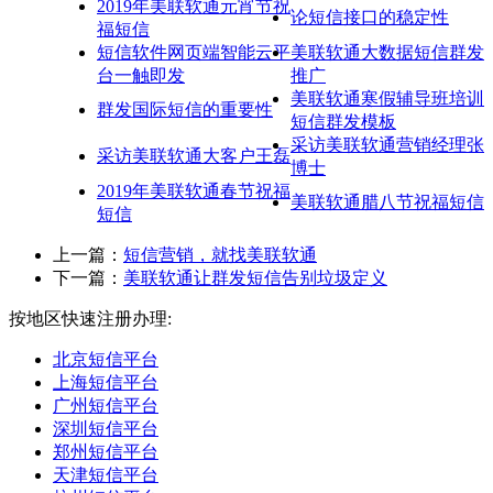
2019年美联软通元宵节祝
论短信接口的稳定性
福短信
短信软件网页端智能云平
美联软通大数据短信群发
台一触即发
推广
美联软通寒假辅导班培训
群发国际短信的重要性
短信群发模板
采访美联软通营销经理张
采访美联软通大客户王磊
博士
2019年美联软通春节祝福
美联软通腊八节祝福短信
短信
上一篇：
短信营销，就找美联软通
下一篇：
美联软通让群发短信告别垃圾定义
按地区快速注册办理:
北京短信平台
上海短信平台
广州短信平台
深圳短信平台
郑州短信平台
天津短信平台