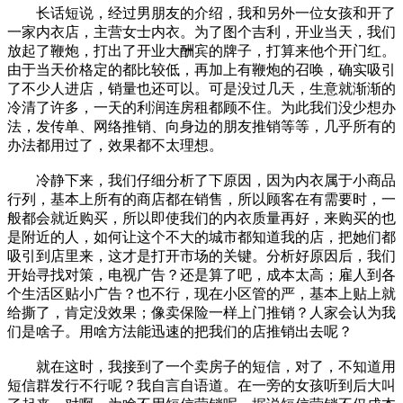
长话短说，经过男朋友的介绍，我和另外一位女孩和开了
一家内衣店，主营女士内衣。为了图个吉利，开业当天，我们
放起了鞭炮，打出了开业大酬宾的牌子，打算来他个开门红。
由于当天价格定的都比较低，再加上有鞭炮的召唤，确实吸引
了不少人进店，销量也还可以。可是没过几天，生意就渐渐的
冷清了许多，一天的利润连房租都顾不住。为此我们没少想办
法，发传单、网络推销、向身边的朋友推销等等，几乎所有的
办法都用过了，效果都不太理想。
冷静下来，我们仔细分析了下原因，因为内衣属于小商品
行列，基本上所有的商店都在销售，所以顾客在有需要时，一
般都会就近购买，所以即使我们的内衣质量再好，来购买的也
是附近的人，如何让这个不大的城市都知道我的店，把她们都
吸引到店里来，这才是打开市场的关键。分析好原因后，我们
开始寻找对策，电视广告？还是算了吧，成本太高；雇人到各
个生活区贴小广告？也不行，现在小区管的严，基本上贴上就
给撕了，肯定没效果；像卖保险一样上门推销？人家会认为我
们是啥子。用啥方法能迅速的把我们的店推销出去呢？
就在这时，我接到了一个卖房子的短信，对了，不知道用
短信群发行不行呢？我自言自语道。在一旁的女孩听到后大叫