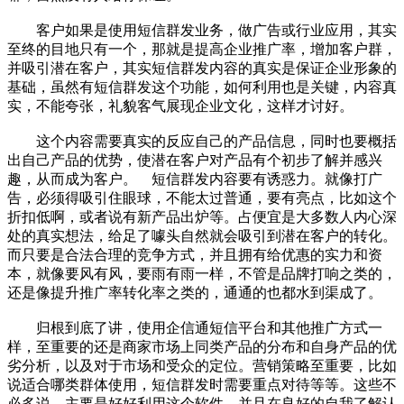
客户如果是使用短信群发业务，做广告或行业应用，其实
至终的目地只有一个，那就是提高企业推广率，增加客户群，
并吸引潜在客户，其实短信群发内容的真实是保证企业形象的
基础，虽然有短信群发这个功能，如何利用也是关键，内容真
实，不能夸张，礼貌客气展现企业文化，这样才讨好。
这个内容需要真实的反应自己的产品信息，同时也要概括
出自己产品的优势，使潜在客户对产品有个初步了解并感兴
趣，从而成为客户。 短信群发内容要有诱惑力。就像打广
告，必须得吸引住眼球，不能太过普通，要有亮点，比如这个
折扣低啊，或者说有新产品出炉等。占便宜是大多数人内心深
处的真实想法，给足了噱头自然就会吸引到潜在客户的转化。
而只要是合法合理的竞争方式，并且拥有给优惠的实力和资
本，就像要风有风，要雨有雨一样，不管是品牌打响之类的，
还是像提升推广率转化率之类的，通通的也都水到渠成了。
归根到底了讲，使用企信通短信平台和其他推广方式一
样，至重要的还是商家市场上同类产品的分布和自身产品的优
劣分析，以及对于市场和受众的定位。营销策略至重要，比如
说适合哪类群体使用，短信群发时需要重点对待等等。这些不
必多说，主要是好好利用这个软件，并且在良好的自我了解认