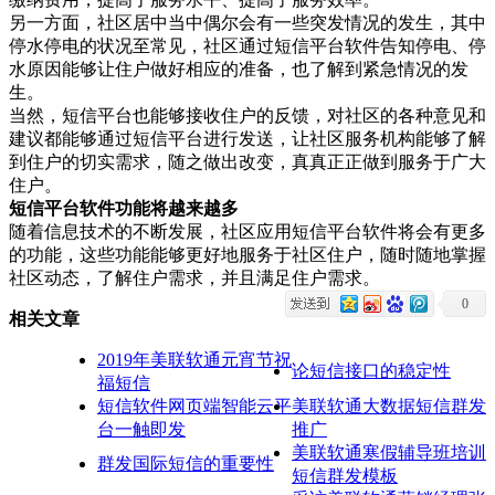
另一方面，社区居中当中偶尔会有一些突发情况的发生，其中
停水停电的状况至常见，社区通过短信平台软件告知停电、停
水原因能够让住户做好相应的准备，也了解到紧急情况的发
生。
当然，短信平台也能够接收住户的反馈，对社区的各种意见和
建议都能够通过短信平台进行发送，让社区服务机构能够了解
到住户的切实需求，随之做出改变，真真正正做到服务于广大
住户。
短信平台软件功能将越来越多
随着信息技术的不断发展，社区应用短信平台软件将会有更多
的功能，这些功能能够更好地服务于社区住户，随时随地掌握
社区动态，了解住户需求，并且满足住户需求。
0
相关文章
2019年美联软通元宵节祝
论短信接口的稳定性
福短信
短信软件网页端智能云平
美联软通大数据短信群发
台一触即发
推广
美联软通寒假辅导班培训
群发国际短信的重要性
短信群发模板