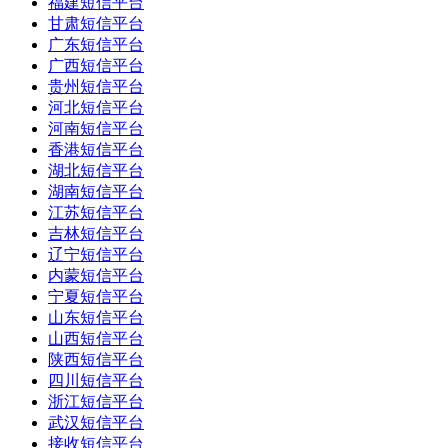
福建短信平台
甘肃短信平台
广东短信平台
广西短信平台
贵州短信平台
河北短信平台
河南短信平台
香港短信平台
湖北短信平台
湖南短信平台
江苏短信平台
吉林短信平台
辽宁短信平台
内蒙短信平台
宁夏短信平台
山东短信平台
山西短信平台
陕西短信平台
四川短信平台
浙江短信平台
武汉短信平台
接收短信平台