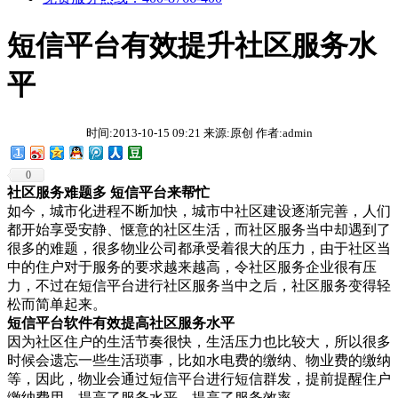
短信平台有效提升社区服务水
平
时间:2013-10-15 09:21 来源:原创 作者:admin
0
社区服务难题多
短信平台来帮忙
如今，城市化进程不断加快，城市中社区建设逐渐完善，人们
都开始享受安静、惬意的社区生活，而社区服务当中却遇到了
很多的难题，很多物业公司都承受着很大的压力，由于社区当
中的住户对于服务的要求越来越高，令社区服务企业很有压
力，不过在短信平台进行社区服务当中之后，社区服务变得轻
松而简单起来。
短信平台软件有效提高社区服务水平
因为社区住户的生活节奏很快，生活压力也比较大，所以很多
时候会遗忘一些生活琐事，比如水电费的缴纳、物业费的缴纳
等，因此，物业会通过短信平台进行短信群发，提前提醒住户
缴纳费用，提高了服务水平、提高了服务效率。