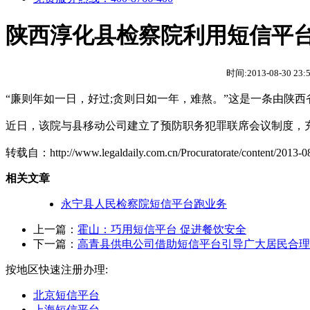
陕西淳化县检察院利用短信平
时间:2013-08-30 23
“廉则年如一日，好过;贪则日如一年，难熬。”这是一条由陕
近日，该院与县移动公司建立了预防职务犯罪联席会议制度，
转载自：http://www.legaldaily.com.cn/Procuratorate/content/2013-
相关文章
永宁县人民检察院短信平台跑业务
上一篇：
霍山：巧用短信平台 促进餐饮安全
下一篇：
高青县供电公司借助短信平台引导广大居民合理
按地区快速注册办理:
北京短信平台
上海短信平台