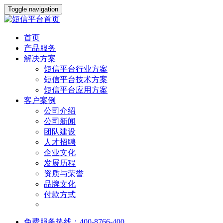
Toggle navigation
首页
产品服务
解决方案
短信平台行业方案
短信平台技术方案
短信平台应用方案
客户案例
公司介绍
公司新闻
团队建设
人才招聘
企业文化
发展历程
资质与荣誉
品牌文化
付款方式
免费服务热线：400-8766-400