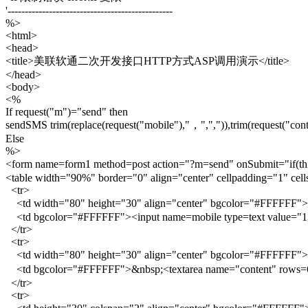
'------------------------------------------------
%>
<html>
<head>
<title>美联软通二次开发接口HTTP方式ASP调用演示</title>
</head>
<body>
<%
If request("m")="send" then
sendSMS trim(replace(request("mobile"),"，",",")),trim(request("cont
Else
%>
<form name=form1 method=post action="?m=send" onSubmit="if(th
<table width="90%" border="0" align="center" cellpadding="1" c
<tr>
<td width="80" height="30" align="center" bgcolor="#FFF
<td bgcolor="#FFFFFF"><input name=mobile type=text value="
</tr>
<tr>
<td width="80" height="30" align="center" bgcolor="#FFF
<td bgcolor="#FFFFFF">&nbsp;<textarea name="content" ro
</tr>
<tr>