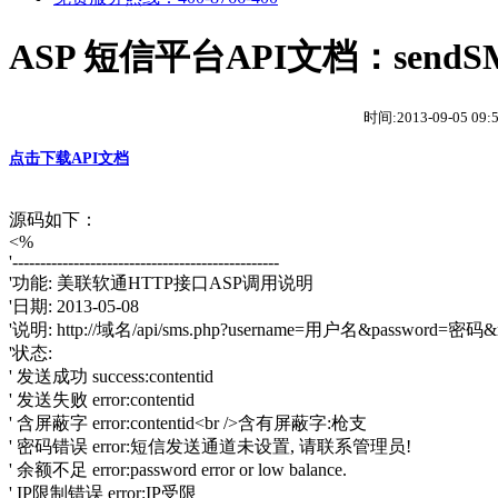
ASP 短信平台API文档：sendSM
时间:2013-09-05 09
点击下载API文档
源码如下：
<%
'------------------------------------------------
'功能:
美联软通HTTP接口ASP调用说明
'日期:
2013-05-08
'说明:
http://域名/api/sms.php?username=用户名&password=密
'状态:
'
发送成功
success:contentid
'
发送失败
error:contentid
'
含屏蔽字
error:contentid<br />含有屏蔽字:枪支
'
密码错误
error:短信发送通道未设置, 请联系管理员!
'
余额不足
error:password error or low balance.
'
IP限制错误
error:IP受限