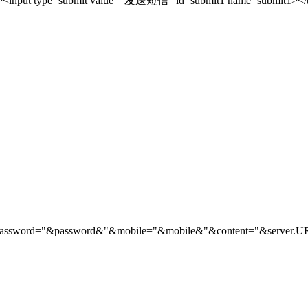
"><input type=submit value="发送短信" id=submit1 name=submit1></
"&password="&password&"&mobile="&mobile&"&content="&server.U