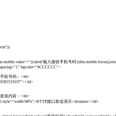
ent"))
is.mobile.value==''){alert('输入接收手机号码');this.mobile.focus();retu
ellspacing="1" bgcolor="#CCCCCC">
FFF">手机号码：</td>
13585519197"></td>
FFF">发送内容：</td>
ws=6 style="width:98%">HTTP接口发送演示</textarea></td>