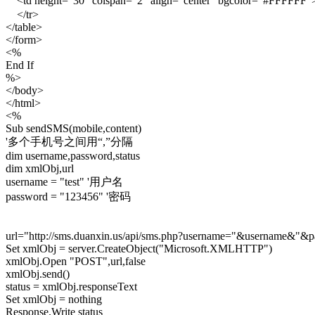
<td height="30" colspan="2" align="center" bgcolor="#FFFFFF
</tr>
</table>
</form>
<%
End If
%>
</body>
</html>
<%
Sub sendSMS(mobile,content)
'多个手机号之间用“,”分隔
dim username,password,status
dim xmlObj,url
username = "test"
'用户名
password = "123456"
'密码
url="http://sms.duanxin.us/api/sms.php?username="&username&
Set xmlObj = server.CreateObject("Microsoft.XMLHTTP")
xmlObj.Open "POST",url,false
xmlObj.send()
status = xmlObj.responseText
Set xmlObj = nothing
Response.Write status