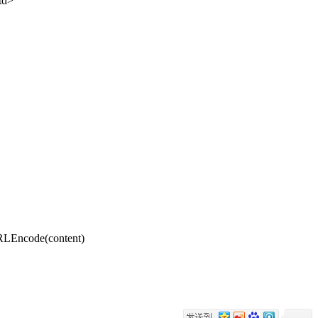
td>
RLEncode(content)