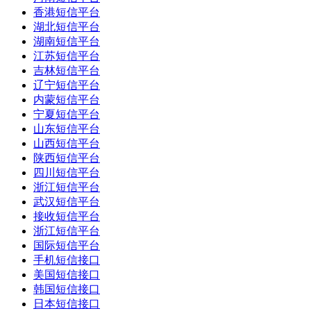
香港短信平台
湖北短信平台
湖南短信平台
江苏短信平台
吉林短信平台
辽宁短信平台
内蒙短信平台
宁夏短信平台
山东短信平台
山西短信平台
陕西短信平台
四川短信平台
浙江短信平台
武汉短信平台
接收短信平台
浙江短信平台
国际短信平台
手机短信接口
美国短信接口
韩国短信接口
日本短信接口