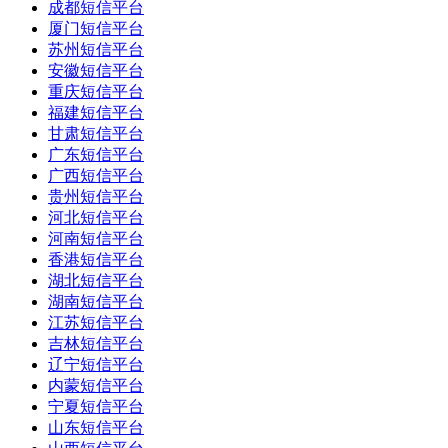
成都短信平台
厦门短信平台
苏州短信平台
安徽短信平台
重庆短信平台
福建短信平台
甘肃短信平台
广东短信平台
广西短信平台
贵州短信平台
河北短信平台
河南短信平台
香港短信平台
湖北短信平台
湖南短信平台
江苏短信平台
吉林短信平台
辽宁短信平台
内蒙短信平台
宁夏短信平台
山东短信平台