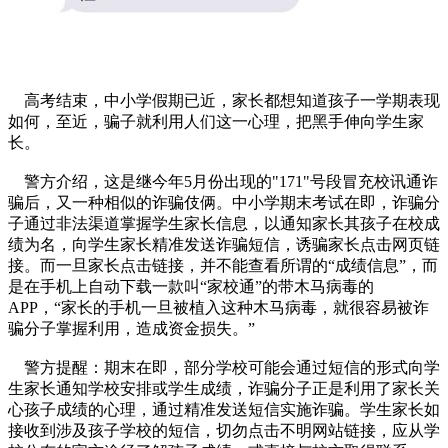
高考结束，中小学假期已近，家长都想知道孩子一学期表现
如何，至近，骗子就利用人们这一心理，把黑手伸向学生家
长。
警方介绍，这是继今年5月份出现的"171"号段冒充校讯通诈
骗后，又一种相似的诈骗伎俩。中小学期末考试在即，诈骗分
子通过非法渠道掌握学生家长信息，以通知家长其孩子在校成
绩为名，向学生家长精准发送诈骗短信，诱骗家长点击网页链
接。而一旦家长点击链接，并不能查看所谓的“成绩信息”，而
是在手机上自动下载一款叫“家校通”的带木马病毒的
APP，“家长的手机一旦被植入这种木马病毒，就很容易被诈
骗分子掌握利用，造成资金损失。”
警方提醒：期末在即，部分学校可能会通过短信的形式向学
生家长通知学校安排或学生成绩，诈骗分子正是利用了家长关
心孩子成绩的心理，通过精准发送短信实施诈骗。学生家长如
接收到涉及孩子学校的短信，切勿点击不明网站链接，应从学