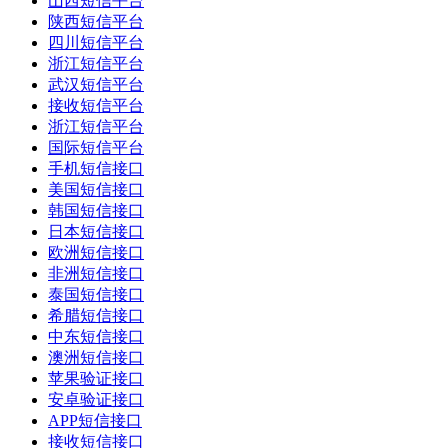
山西短信平台
陕西短信平台
四川短信平台
浙江短信平台
武汉短信平台
接收短信平台
浙江短信平台
国际短信平台
手机短信接口
美国短信接口
韩国短信接口
日本短信接口
欧洲短信接口
非洲短信接口
泰国短信接口
希腊短信接口
中东短信接口
澳洲短信接口
苹果验证接口
安卓验证接口
APP短信接口
接收短信接口