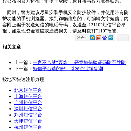
校公布的官方途径了解孩子成绩，或直接与校方取得联系。
同时，警方建议尽量安装手机安全防护软件，并使用带有防
护功能的手机浏览器。接到诈骗信息的，可编辑文字短信，内
容附上骗子发送短信的电话号码，发送至"12110"短信平台举
报，如发现资金被盗或造成损失，请及时拨打"110"报警。
相关文章
上一篇：
一言不合就“轰炸”，恶意短信验证码防不胜防
下一篇：
短信平台选的好，引发企业销售潮
按地区快速注册办理:
北京短信平台
上海短信平台
广州短信平台
深圳短信平台
郑州短信平台
天津短信平台
杭州短信平台