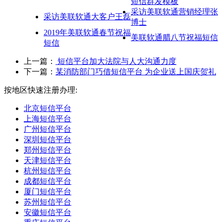
短信群发模板
采访美联软通营销经理张
采访美联软通大客户王磊
博士
2019年美联软通春节祝福
美联软通腊八节祝福短信
短信
上一篇：
短信平台加大法院与人大沟通力度
下一篇：
某消防部门巧借短信平台 为企业送上国庆贺礼
按地区快速注册办理:
北京短信平台
上海短信平台
广州短信平台
深圳短信平台
郑州短信平台
天津短信平台
杭州短信平台
成都短信平台
厦门短信平台
苏州短信平台
安徽短信平台