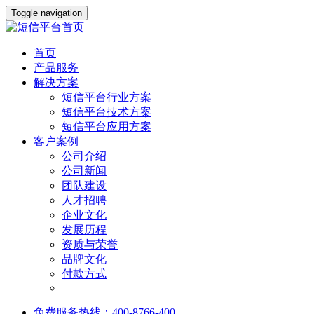
Toggle navigation
首页
产品服务
解决方案
短信平台行业方案
短信平台技术方案
短信平台应用方案
客户案例
公司介绍
公司新闻
团队建设
人才招聘
企业文化
发展历程
资质与荣誉
品牌文化
付款方式
免费服务热线：400-8766-400