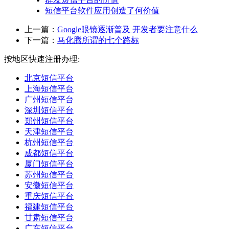
短信平台软件应用创造了何价值
上一篇：
Google眼镜逐渐普及 开发者要注意什么
下一篇：
马化腾所谓的七个路标
按地区快速注册办理:
北京短信平台
上海短信平台
广州短信平台
深圳短信平台
郑州短信平台
天津短信平台
杭州短信平台
成都短信平台
厦门短信平台
苏州短信平台
安徽短信平台
重庆短信平台
福建短信平台
甘肃短信平台
广东短信平台