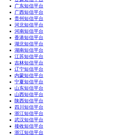
广东短信平台
广西短信平台
贵州短信平台
河北短信平台
河南短信平台
香港短信平台
湖北短信平台
湖南短信平台
江苏短信平台
吉林短信平台
辽宁短信平台
内蒙短信平台
宁夏短信平台
山东短信平台
山西短信平台
陕西短信平台
四川短信平台
浙江短信平台
武汉短信平台
接收短信平台
浙江短信平台