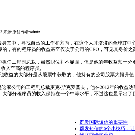
:33 来源:原创 作者:admin
都投身其中，寻找自己的工作和方向，在这个人才济济的全球IT
厚的，有的程序员的收益甚至仅次于公司的CEO，可见其身价之
tter当中担任工程副总裁，虽然职位并不显眼，但是他的年收益却十分
er当中收入至高的程序员。
而他收益的大部分是从股票中获取的，他持有的公司股票大幅升
就是这家公司的工程副总裁麦克·斯克罗普夫，他在2012年的收益
，大部分程序员的收入保持在一个中等水平，不过这也显示出了
群发国际短信的重要性
群发短信的6个小技巧，
物联网卡的分类