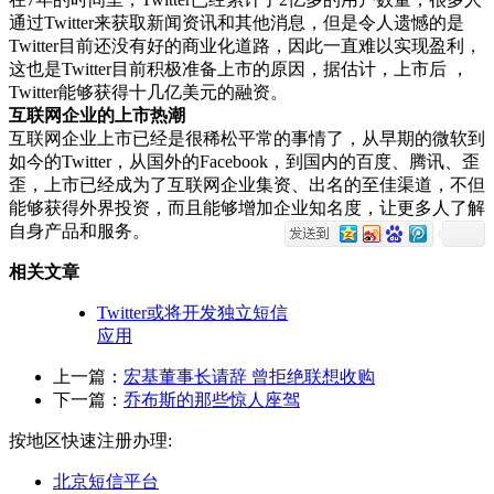
通过Twitter来获取新闻资讯和其他消息，但是令人遗憾的是
Twitter目前还没有好的商业化道路，因此一直难以实现盈利，
这也是Twitter目前积极准备上市的原因，据估计，上市后 ，
Twitter能够获得十几亿美元的融资。
互联网企业的上市热潮
互联网企业上市已经是很稀松平常的事情了，从早期的微软到
如今的Twitter，从国外的Facebook，到国内的百度、腾讯、歪
歪，上市已经成为了互联网企业集资、出名的至佳渠道，不但
能够获得外界投资，而且能够增加企业知名度，让更多人了解
自身产品和服务。
相关文章
Twitter或将开发独立短信
应用
上一篇：
宏基董事长请辞 曾拒绝联想收购
下一篇：
乔布斯的那些惊人座驾
按地区快速注册办理:
北京短信平台