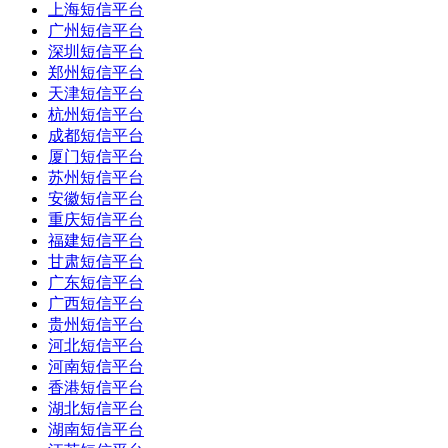
上海短信平台
广州短信平台
深圳短信平台
郑州短信平台
天津短信平台
杭州短信平台
成都短信平台
厦门短信平台
苏州短信平台
安徽短信平台
重庆短信平台
福建短信平台
甘肃短信平台
广东短信平台
广西短信平台
贵州短信平台
河北短信平台
河南短信平台
香港短信平台
湖北短信平台
湖南短信平台