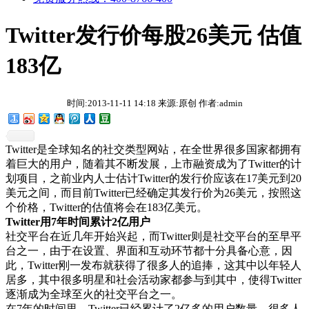
Twitter发行价每股26美元 估值
183亿
时间:2013-11-11 14:18 来源:原创 作者:admin
Twitter是全球知名的社交类型网站，在全世界很多国家都拥有
着巨大的用户，随着其不断发展，上市融资成为了Twitter的计
划项目，之前业内人士估计Twitter的发行价应该在17美元到20
美元之间，而目前Twitter已经确定其发行价为26美元，按照这
个价格，Twitter的估值将会在183亿美元。
Twitter
用7
年时间累计2
亿用户
社交平台在近几年开始兴起，而Twitter则是社交平台的至早平
台之一，由于在设置、界面和互动环节都十分具备心意，因
此，Twitter刚一发布就获得了很多人的追捧，这其中以年轻人
居多，其中很多明星和社会活动家都参与到其中，使得Twitter
逐渐成为全球至火的社交平台之一。
在7年的时间里，Twitter已经累计了2亿多的用户数量，很多人