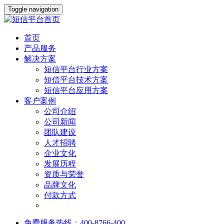
Toggle navigation
首页
产品服务
解决方案
短信平台行业方案
短信平台技术方案
短信平台应用方案
客户案例
公司介绍
公司新闻
团队建设
人才招聘
企业文化
发展历程
资质与荣誉
品牌文化
付款方式
免费服务热线：400-8766-400