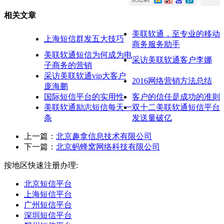
相关文章
美联软通，至专业的移动
上海短信群发五大技巧
商务服务助手
美联软通短信为何成为电
采访美联软通客户李娜
子商务的营销
采访美联软通vip大客户
2016网络营销方法总结
庞海鹏
国际短信平台的实用性
客户的信任是成功的准则
美联软通励志短信每天一
双十二美联软通短信平台
条
发送量破亿
上一篇：
北京趣拿信息技术有限公司
下一篇：
北京蚂蜂窝网络科技有限公司
按地区快速注册办理:
北京短信平台
上海短信平台
广州短信平台
深圳短信平台