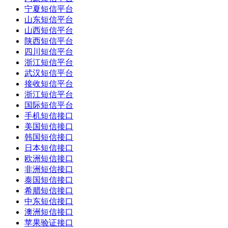
宁夏短信平台
山东短信平台
山西短信平台
陕西短信平台
四川短信平台
浙江短信平台
武汉短信平台
接收短信平台
浙江短信平台
国际短信平台
手机短信接口
美国短信接口
韩国短信接口
日本短信接口
欧洲短信接口
非洲短信接口
泰国短信接口
希腊短信接口
中东短信接口
澳洲短信接口
苹果验证接口