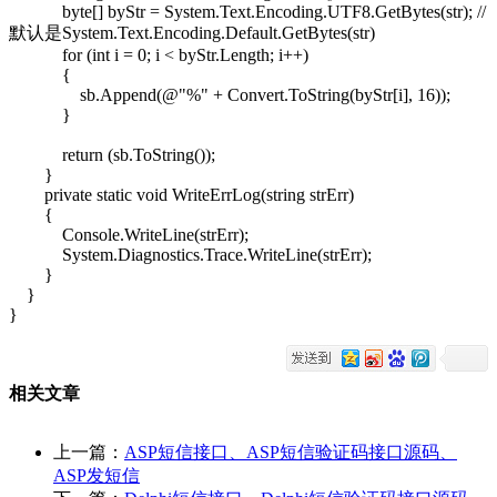
byte[] byStr = System.Text.Encoding.UTF8.GetBytes(str); //
默认是System.Text.Encoding.Default.GetBytes(str)
for (int i = 0; i < byStr.Length; i++)
{
sb.Append(@"%" + Convert.ToString(byStr[i], 16));
}
return (sb.ToString());
}
private static void WriteErrLog(string strErr)
{
Console.WriteLine(strErr);
System.Diagnostics.Trace.WriteLine(strErr);
}
}
}
相关文章
上一篇：
ASP短信接口、ASP短信验证码接口源码、
ASP发短信