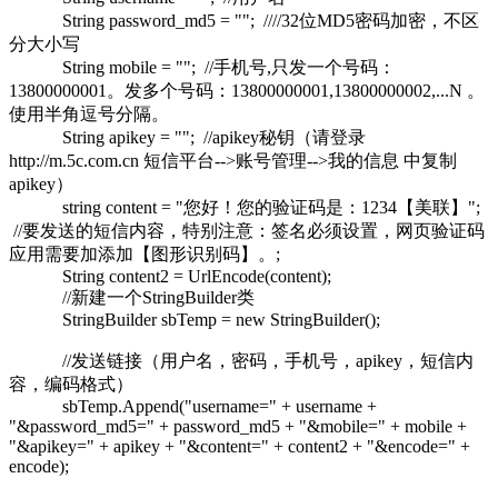
String password_md5 = ""; ////32位MD5密码加密，不区
分大小写
String mobile = ""; //手机号,只发一个号码：
13800000001。发多个号码：13800000001,13800000002,...N 。
使用半角逗号分隔。
String apikey = ""; //apikey秘钥（请登录
http://m.5c.com.cn 短信平台-->账号管理-->我的信息 中复制
apikey）
string content = "您好！您的验证码是：1234【美联】";
//要发送的短信内容，特别注意：签名必须设置，网页验证码
应用需要加添加【图形识别码】。;
String content2 = UrlEncode(content);
//新建一个StringBuilder类
StringBuilder sbTemp = new StringBuilder();
//发送链接（用户名，密码，手机号，apikey，短信内
容，编码格式）
sbTemp.Append("username=" + username +
"&password_md5=" + password_md5 + "&mobile=" + mobile +
"&apikey=" + apikey + "&content=" + content2 + "&encode=" +
encode);