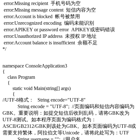
error:Missing recipient 手机号码为空
error:Missing message content 短信内容为空
error:Account is blocked 帐号被禁用
error:Unrecognized encoding 编码未能识别
error:APIKEY or password error APIKEY或密码错误
error:Unauthorized IP address 未授权 IP 地址
error:Account balance is insufficient 余额不足
*/
namespace ConsoleApplication3
{
class Program
{
static void Main(string[] args)
{
//UTF-8格式： String encode="UTF-8"
String encode = "UTF-8"; //页面编码和短信内容编码为
GBK。重要说明：如提交短信后收到乱码，请将GBK改为
UTF-8测试。如本程序页面为编码格式为：
ASCII/GB2312/GBK则该处为GBK。如本页面编码为UTF-8或
需要支持繁体，阿拉伯文等Unicode，请将此处写为：UTF
String username = ""; //用户名