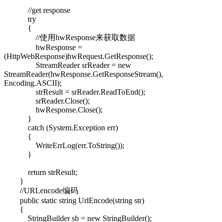
//get response
try
{
//使用hwResponse来获取数据
hwResponse =
(HttpWebResponse)hwRequest.GetResponse();
StreamReader srReader = new
StreamReader(hwResponse.GetResponseStream(),
Encoding.ASCII);
strResult = srReader.ReadToEnd();
srReader.Close();
hwResponse.Close();
}
catch (System.Exception err)
{
WriteErrLog(err.ToString());
}
return strResult;
}
//URLencode编码
public static string UrlEncode(string str)
{
StringBuilder sb = new StringBuilder();