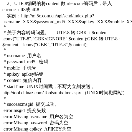
2、UTF-8编码的将content 做urlencode编码后，带入
encode=utf8或utf-8
实例：http://m.5c.com.cn/api/send/index.php?
username=XXX&password_md5=XXX&apikey=XXX&mobil
*
* 关于内容转码问题。 UTF-8 转 GBK：$content =
iconv("UTF-8","GBK//IGNORE",$content);GBK 转 UTF-8：
$content = iconv("GBK","UTF-8",$content);
*
* username 用户名
* password_md5 密码
* mobile 手机号
* apikey apikey秘钥
* content 短信内容
* startTime UNIX时间戳，不写为立刻发送，
http://tool.chinaz.com/Tools/unixtime.aspx （UNIX时间戳网站）
*
* success:msgid 提交成功。
error:msgid 提交失败
error:Missing username 用户名为空
error:Missing password 密码为空
error:Missing apikey APIKEY为空