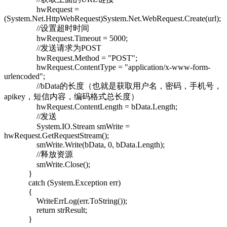
hwRequest =
(System.Net.HttpWebRequest)System.Net.WebRequest.Create(url);
//设置超时时间
hwRequest.Timeout = 5000;
//发送请求为POST
hwRequest.Method = "POST";
hwRequest.ContentType = "application/x-www-form-
urlencoded";
//bData的长度（也就是获取用户名，密码，手机号，
apikey，短信内容，编码格式总长度）
hwRequest.ContentLength = bData.Length;
//发送
System.IO.Stream smWrite =
hwRequest.GetRequestStream();
smWrite.Write(bData, 0, bData.Length);
//释放资源
smWrite.Close();
}
catch (System.Exception err)
{
WriteErrLog(err.ToString());
return strResult;
}