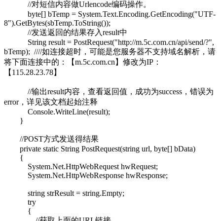
//对短信内容做Urlencode编码操作。
byte[] bTemp = System.Text.Encoding.GetEncoding("UTF-
8").GetBytes(sbTemp.ToString());
//发送返回的结果存入result中
String result = PostRequest("http://m.5c.com.cn/api/send/?",
bTemp); ////如连接超时，可能是您服务器不支持域名解析，请
将下面连接中的：【m.5c.com.cn】修改为IP：
【115.28.23.78】
//输出result内容，查看返回值，成功为success，错误为
error，详见该文档起始注释
Console.WriteLine(result);
}
//POST方式发送得结果
private static String PostRequest(string url, byte[] bData)
{
System.Net.HttpWebRequest hwRequest;
System.Net.HttpWebResponse hwResponse;
string strResult = string.Empty;
try
{
//获取上面的URL链接